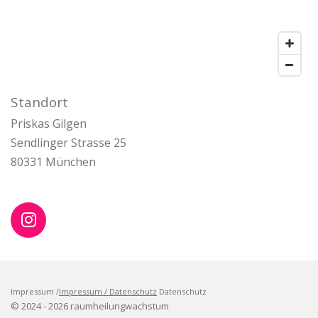
Standort
Priskas Gilgen
Sendlinger Strasse 25
80331 München
I
n
s
t
a
Impressum /
Impressum / Datenschutz
Datenschutz
© 2024 - 2026 raumheilungwachstum
g